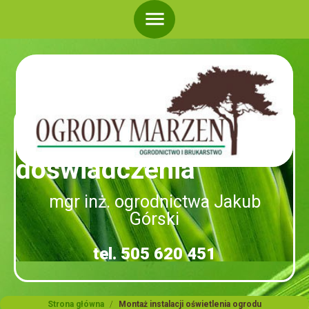
menu
Ponad 20 lat
doświadczenia
mgr inż. ogrodnictwa Jakub
Górski
tel. 505 620 451
Strona główna
/
Montaż instalacji oświetlenia ogrodu