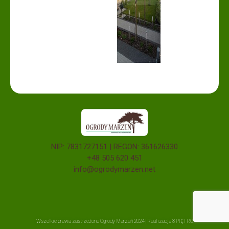
NIP: 7831727151 | REGON: 361626330
+48 505 620 451
info@ogrodymarzen.net
Wszelkie prawa zastrzeżone Ogrody Marzeń 2024 | Realizacja
8 PIĘTRO