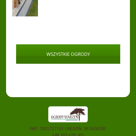
WSZYSTKIE OGRODY
NIP: 7831727151 | REGON: 361626330
+48 505 620 451