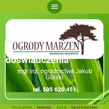
menu
Ponad 20 lat
doświadczenia
mgr inż. ogrodnictwa Jakub
Górski
tel. 505 620 451
Strona główna
/
Realizacje
/
Ogrody
/
Ogród Gowarzewo