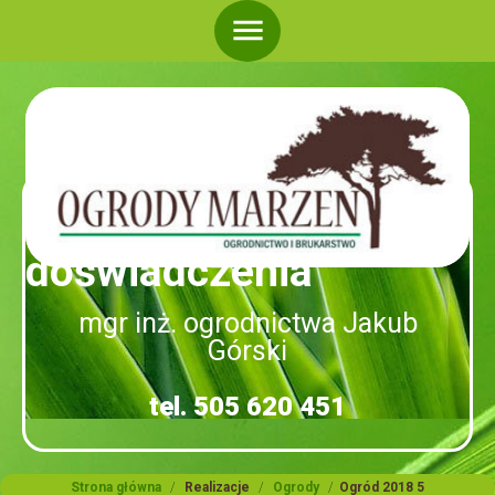
menu
Ponad 20 lat
doświadczenia
mgr inż. ogrodnictwa Jakub
Górski
tel. 505 620 451
Strona główna
/
Realizacje
/
Ogrody
/
Ogród 2018 5