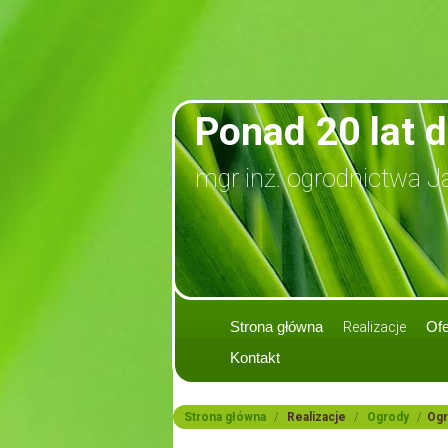
Ponad 20 lat 
mgr inż. ogrodnictwa J
Strona główna
Realizacje
Ofe
Kontakt
Strona główna
/
Realizacje
/
Ogrody
/
Ogr