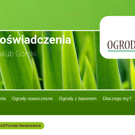
doświadczenia
te
akub Górski
rta
Ogrody nowoczesne
Ogrody z basenem
Dlaczego my?
ód Poznań Naramowice